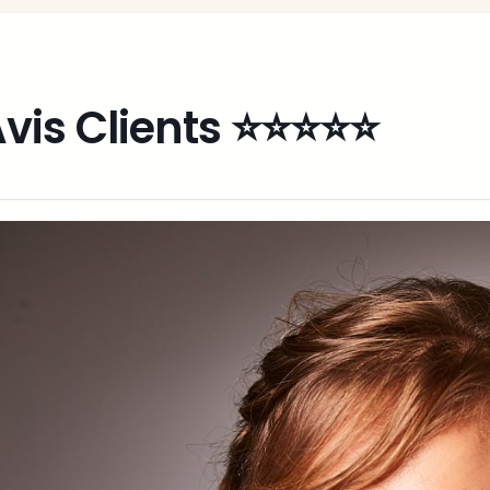
vis Clients ⭐️⭐️⭐️⭐️⭐️