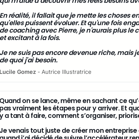
qui m'aide à découvrir mes réels besoins ave
En réalité, il fallait que je mette les chose
qu'elles puissent évoluer. Et qu'une fois eng
de coaching avec Pierre, je n'aurais plus le c
et excitant à la fois.
Je ne suis pas encore devenue riche, mais j
de quoi j'ai besoin.
Lucile Gomez
 - Autrice Illustratrice
Quand on se lance, même en sachant ce qu’o
pas vraiment les étapes pour y arriver. Et quan
y a tant à faire, comment s’organiser, priori
Je venais tout juste de créer mon entrepris
quand j’ai décidé de suivre l’accélérateur r