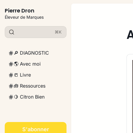
Pierre Dron
Éleveur de Marques
A
⌘K
🔎 DIAGNOSTIC
🌎 Avec moi
📒 Livre
🧰 Ressources
🍋 Citron Bien
S'abonner