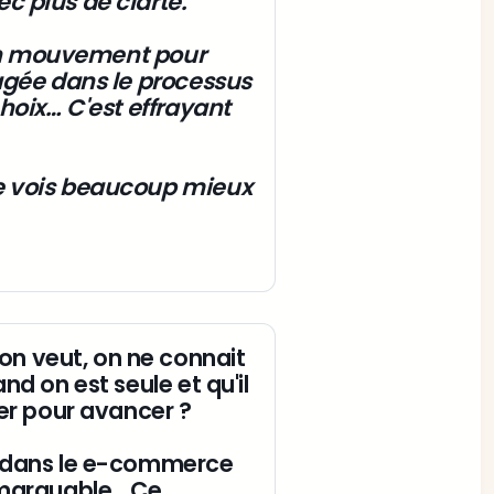
c plus de clarté.
s en mouvement pour 
agée dans le processus 
hoix… C'est effrayant 
e vois beaucoup mieux 
n veut, on ne connait 
d on est seule et qu'il 
ser pour avancer ? 
e dans le e-commerce 
emarquable… Ce 