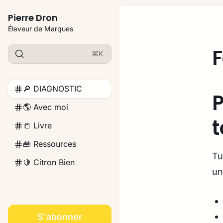
Pierre Dron
Éleveur de Marques
F
⌘K
🔎 DIAGNOSTIC
P
🌎 Avec moi
t
📒 Livre
🧰 Ressources
Tu
🍋 Citron Bien
un
S'abonner