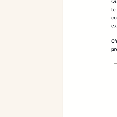
Qu
te
co
ex
C’
pr