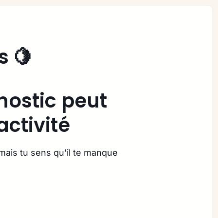
s 🍋
nostic peut
activité
mais tu sens qu’il te manque