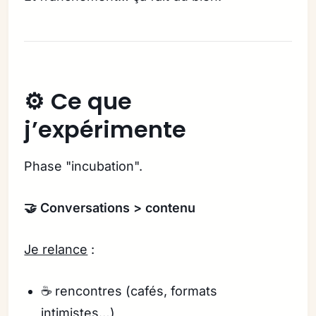
⚙️ Ce que
j’expérimente
Phase "incubation".
🤝 Conversations > contenu
Je relance
:
☕️ rencontres (cafés, formats
intimistes…)