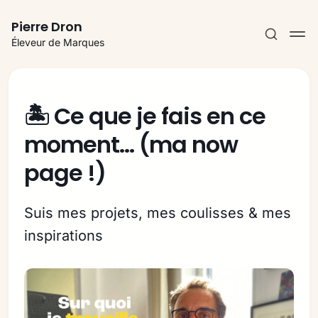
Pierre Dron
Éleveur de Marques
🏝️ Ce que je fais en ce
moment... (ma now
S'abonner
page !)
Se connecter
Suis mes projets, mes coulisses & mes
inspirations