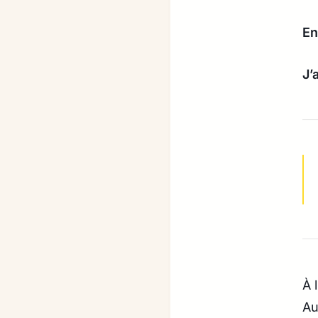
En
J’
À 
Au