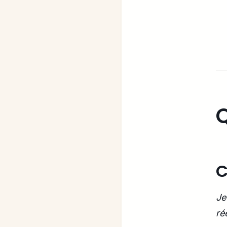
Q
C
Je
rée