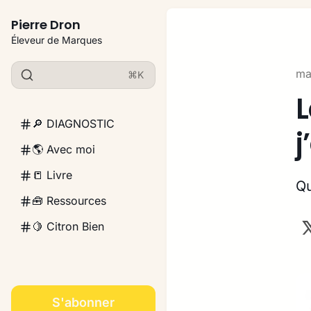
Pierre Dron
Éleveur de Marques
ma
⌘K
L
🔎 DIAGNOSTIC
j
🌎 Avec moi
📒 Livre
Qu
🧰 Ressources
🍋 Citron Bien
S'abonner