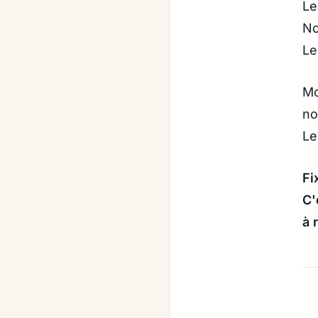
Le
No
Le
Mo
no
Le
Fi
C'
à 