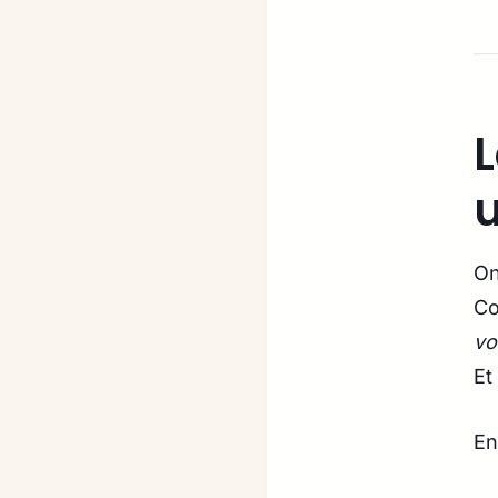
L
u
On
Co
vo
Et
En