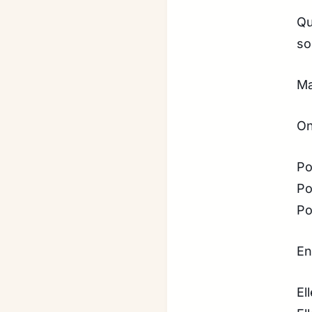
Qu
so
Ma
On
Po
Po
Po
En
El