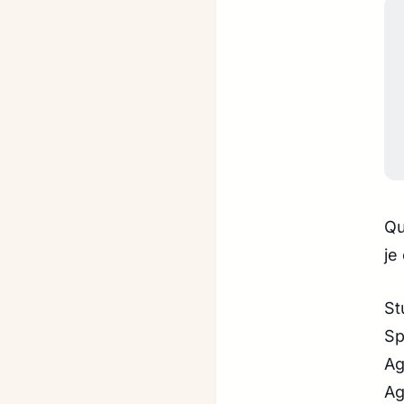
Qu
je
St
Sp
Ag
Ag