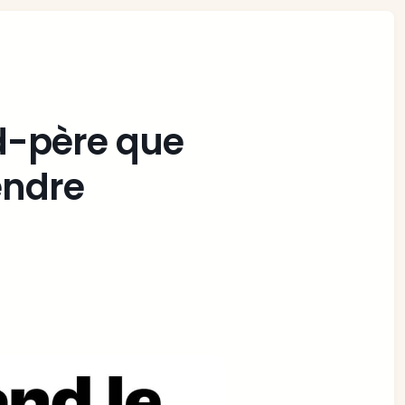
d-père que
endre